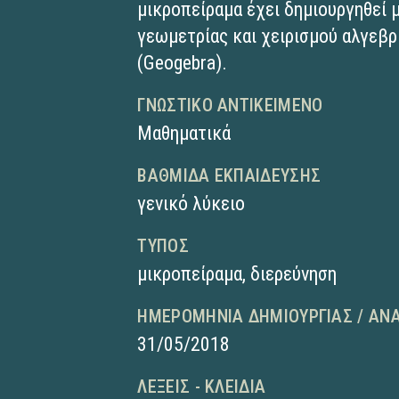
μικροπείραμα έχει δημιουργηθεί 
γεωμετρίας και χειρισμού αλγε
(Geogebra).
ΓΝΩΣΤΙΚΌ ΑΝΤΙΚΕΊΜΕΝΟ
Μαθηματικά
ΒΑΘΜΊΔΑ ΕΚΠΑΊΔΕΥΣΗΣ
γενικό λύκειο
ΤΎΠΟΣ
μικροπείραμα
,
διερεύνηση
ΗΜΕΡΟΜΗΝΊΑ ΔΗΜΙΟΥΡΓΊΑΣ / ΑΝ
31/05/2018
ΛΈΞΕΙΣ - ΚΛΕΙΔΙΆ