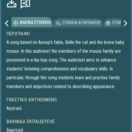
ΒΑΣΙΚΑ ΣΤΟΙΧΕΙΑ
ΣΤΟΙΧΕΙΑ ΑΞΙΟΠΟΙΗΣΗΣ
ΣΤΟΧΕΥΟΜΕ
ΠΕΡΙΓΡΑΦΉ
A song based on Aesop's fable, Bella the cat and the brave baby
mouse. In this audiotext the members of the mouse family are
presented in a hip-hop song. The audiotext aims to enhance
students' listening comprehension and vocabulary skills. In
particular, through this song students learn and practise family
members and adjectives related to describing appearance.
ΓΝΩΣΤΙΚΌ ΑΝΤΙΚΕΊΜΕΝΟ
Αγγλικά
ΒΑΘΜΊΔΑ ΕΚΠΑΊΔΕΥΣΗΣ
δημοτικό