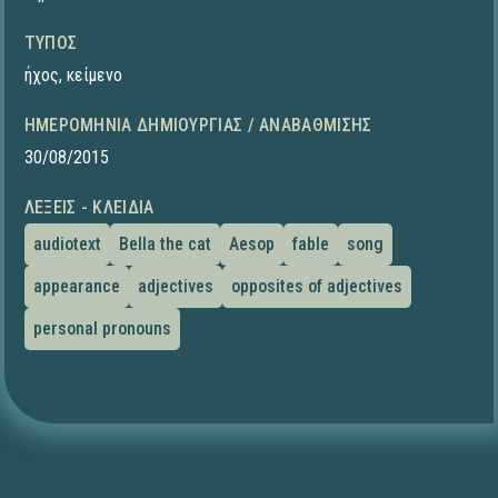
ΤΎΠΟΣ
ήχος
,
κείμενο
ΗΜΕΡΟΜΗΝΊΑ ΔΗΜΙΟΥΡΓΊΑΣ / ΑΝΑΒΆΘΜΙΣΗΣ
30/08/2015
ΛΈΞΕΙΣ - ΚΛΕΙΔΙΆ
audiotext
Bella the cat
Aesop
fable
song
appearance
adjectives
opposites of adjectives
personal pronouns