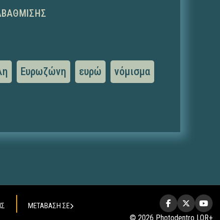
ΑΒΆΘΜΙΣΗΣ
λη
Ευρωζώνη
ευρώ
νόμισμα
ΗΣ
ΜΕΤΑΒΑΣΗ ΣΕ
© 2026 Photodentro LOR+