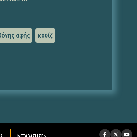
θόνης αφής
κουίζ
ΗΣ
ΜΕΤΑΒΑΣΗ ΣΕ