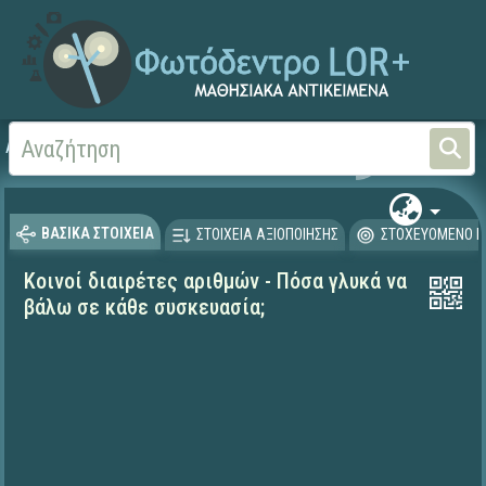
Αρχική
ΨΗΦΙΑΚΟ ΣΧΟΛΕΙΟ (Μαθησιακά Αντικείμενα)
Μαθηματικά
Μαθηματι
ΒΑΣΙΚΑ ΣΤΟΙΧΕΙΑ
ΣΤΟΙΧΕΙΑ ΑΞΙΟΠΟΙΗΣΗΣ
ΣΤΟΧΕΥΟΜΕΝΟ Κ
Κοινοί διαιρέτες αριθμών - Πόσα γλυκά να
βάλω σε κάθε συσκευασία;