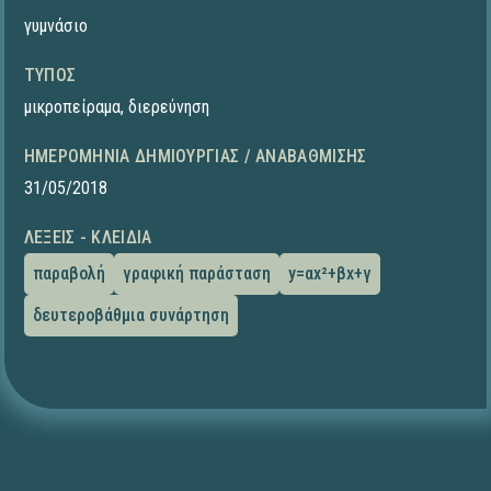
γυμνάσιο
ΤΎΠΟΣ
μικροπείραμα
,
διερεύνηση
ΗΜΕΡΟΜΗΝΊΑ ΔΗΜΙΟΥΡΓΊΑΣ / ΑΝΑΒΆΘΜΙΣΗΣ
31/05/2018
ΛΈΞΕΙΣ - ΚΛΕΙΔΙΆ
παραβολή
γραφική παράσταση
y=αx²+βx+γ
δευτεροβάθμια συνάρτηση