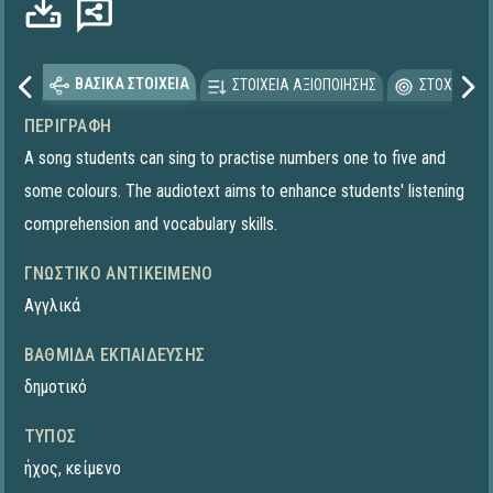
ΒΑΣΙΚΑ ΣΤΟΙΧΕΙΑ
ΣΤΟΙΧΕΙΑ ΑΞΙΟΠΟΙΗΣΗΣ
ΣΤΟΧΕΥΟΜΕ
ΠΕΡΙΓΡΑΦΉ
A song students can sing to practise numbers one to five and
some colours. The audiotext aims to enhance students' listening
comprehension and vocabulary skills.
ΓΝΩΣΤΙΚΌ ΑΝΤΙΚΕΊΜΕΝΟ
Αγγλικά
ΒΑΘΜΊΔΑ ΕΚΠΑΊΔΕΥΣΗΣ
δημοτικό
ΤΎΠΟΣ
ήχος
,
κείμενο