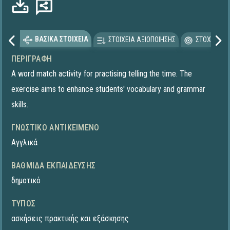
ΒΑΣΙΚΑ ΣΤΟΙΧΕΙΑ
ΣΤΟΙΧΕΙΑ ΑΞΙΟΠΟΙΗΣΗΣ
ΣΤΟΧΕΥΟΜΕ
ΠΕΡΙΓΡΑΦΉ
A word match activity for practising telling the time. The
exercise aims to enhance students' vocabulary and grammar
skills.
ΓΝΩΣΤΙΚΌ ΑΝΤΙΚΕΊΜΕΝΟ
Αγγλικά
ΒΑΘΜΊΔΑ ΕΚΠΑΊΔΕΥΣΗΣ
δημοτικό
ΤΎΠΟΣ
ασκήσεις πρακτικής και εξάσκησης