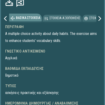
ΒΑΣΙΚΑ ΣΤΟΙΧΕΙΑ
ΣΤΟΙΧΕΙΑ ΑΞΙΟΠΟΙΗΣΗΣ
ΣΤΟΧΕΥΟΜΕ
ΠΕΡΙΓΡΑΦΉ
A multiple choice activity about daily habits. The exercise aims
to enhance students' vocabulary skills.
ΓΝΩΣΤΙΚΌ ΑΝΤΙΚΕΊΜΕΝΟ
Αγγλικά
ΒΑΘΜΊΔΑ ΕΚΠΑΊΔΕΥΣΗΣ
δημοτικό
ΤΎΠΟΣ
ασκήσεις πρακτικής και εξάσκησης
ΗΜΕΡΟΜΗΝΊΑ ΔΗΜΙΟΥΡΓΊΑΣ / ΑΝΑΒΆΘΜΙΣΗΣ