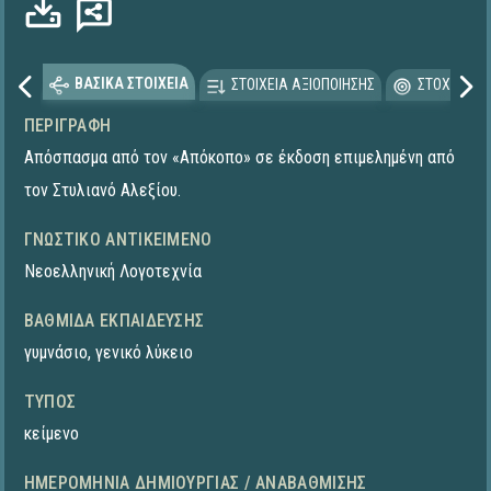
Φόρτωση...
ΒΑΣΙΚΑ ΣΤΟΙΧΕΙΑ
ΣΤΟΙΧΕΙΑ ΑΞΙΟΠΟΙΗΣΗΣ
ΣΤΟΧΕΥΟΜΕ
ΠΕΡΙΓΡΑΦΉ
Απόσπασμα από τον «Απόκοπο» σε έκδοση επιμελημένη από
τον Στυλιανό Αλεξίου.
ΓΝΩΣΤΙΚΌ ΑΝΤΙΚΕΊΜΕΝΟ
Νεοελληνική Λογοτεχνία
ΒΑΘΜΊΔΑ ΕΚΠΑΊΔΕΥΣΗΣ
γυμνάσιο
,
γενικό λύκειο
ΤΎΠΟΣ
κείμενο
ΗΜΕΡΟΜΗΝΊΑ ΔΗΜΙΟΥΡΓΊΑΣ / ΑΝΑΒΆΘΜΙΣΗΣ