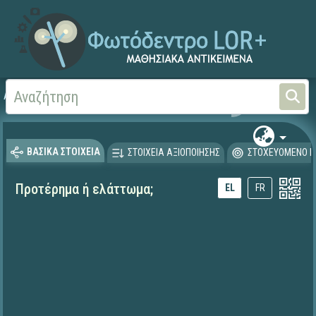
Αρχική
ΨΗΦΙΑΚΟ ΣΧΟΛΕΙΟ (Μαθησιακά Αντικείμενα)
Ξένες Γλώσσες - Γαλλι
ΒΑΣΙΚΑ ΣΤΟΙΧΕΙΑ
ΣΤΟΙΧΕΙΑ ΑΞΙΟΠΟΙΗΣΗΣ
ΣΤΟΧΕΥΟΜΕΝΟ Κ
Προτέρημα ή ελάττωμα;
EL
FR