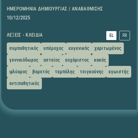
ΗΜΕΡΟΜΗΝΊΑ ΔΗΜΙΟΥΡΓΊΑΣ / ΑΝΑΒΆΘΜΙΣΗΣ
10/12/2025
ΛΈΞΕΙΣ - ΚΛΕΙΔΙΆ
EL
FR
συμπαθητικός
υπέροχος
ευγενικός
χαριτωμένος
γενναιόδωρος
αστείος
ευχάριστος
κακός
φλύαρος
βαρετός
τεμπέλης
τσιγκούνης
εγωιστής
αντιπαθητικός