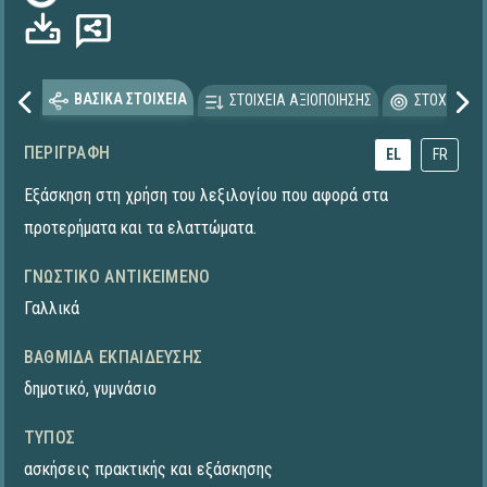
Φόρτωση...
ΒΑΣΙΚΑ ΣΤΟΙΧΕΙΑ
ΣΤΟΙΧΕΙΑ ΑΞΙΟΠΟΙΗΣΗΣ
ΣΤΟΧΕΥΟΜΕ
ΠΕΡΙΓΡΑΦΉ
EL
FR
Εξάσκηση στη χρήση του λεξιλογίου που αφορά στα
προτερήματα και τα ελαττώματα.
ΓΝΩΣΤΙΚΌ ΑΝΤΙΚΕΊΜΕΝΟ
Γαλλικά
ΒΑΘΜΊΔΑ ΕΚΠΑΊΔΕΥΣΗΣ
δημοτικό
,
γυμνάσιο
ΤΎΠΟΣ
ασκήσεις πρακτικής και εξάσκησης