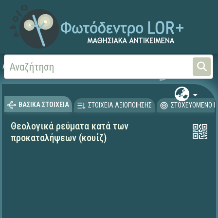
Αρχική
ΨΗΦΙΑΚΟ ΣΧΟΛΕΙΟ (Μαθησιακά Αντικείμενα)
Θρησκευτικά
Ιστορία
ΒΑΣΙΚΑ ΣΤΟΙΧΕΙΑ
ΣΤΟΙΧΕΙΑ ΑΞΙΟΠΟΙΗΣΗΣ
ΣΤΟΧΕΥΟΜΕΝΟ Κ
Θεολογικά ρεύματα κατά των
προκαταλήψεων (κουίζ)