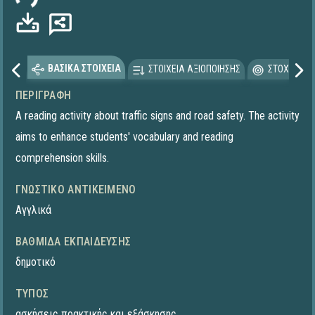
ΒΑΣΙΚΑ ΣΤΟΙΧΕΙΑ
ΣΤΟΙΧΕΙΑ ΑΞΙΟΠΟΙΗΣΗΣ
ΣΤΟΧΕΥΟΜΕ
ΠΕΡΙΓΡΑΦΉ
A reading activity about traffic signs and road safety. The activity
aims to enhance students' vocabulary and reading
comprehension skills.
ΓΝΩΣΤΙΚΌ ΑΝΤΙΚΕΊΜΕΝΟ
Αγγλικά
ΒΑΘΜΊΔΑ ΕΚΠΑΊΔΕΥΣΗΣ
δημοτικό
ΤΎΠΟΣ
ασκήσεις πρακτικής και εξάσκησης