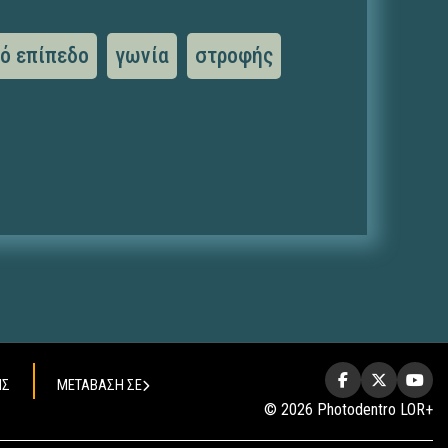
ό επίπεδο
γωνία
στροφής
ΗΣ
ΜΕΤΑΒΑΣΗ ΣΕ
© 2026 Photodentro LOR+