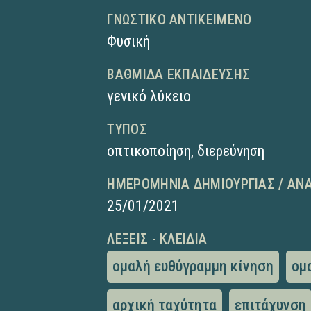
ΓΝΩΣΤΙΚΌ ΑΝΤΙΚΕΊΜΕΝΟ
Φυσική
ΒΑΘΜΊΔΑ ΕΚΠΑΊΔΕΥΣΗΣ
γενικό λύκειο
ΤΎΠΟΣ
οπτικοποίηση
,
διερεύνηση
ΗΜΕΡΟΜΗΝΊΑ ΔΗΜΙΟΥΡΓΊΑΣ / ΑΝ
25/01/2021
ΛΈΞΕΙΣ - ΚΛΕΙΔΙΆ
ομαλή ευθύγραμμη κίνηση
ομ
αρχική ταχύτητα
επιτάχυνση