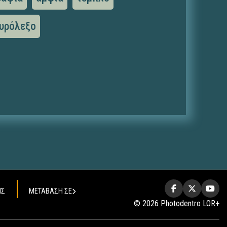
υρόλεξο
ΗΣ
ΜΕΤΑΒΑΣΗ ΣΕ
© 2026 Photodentro LOR+