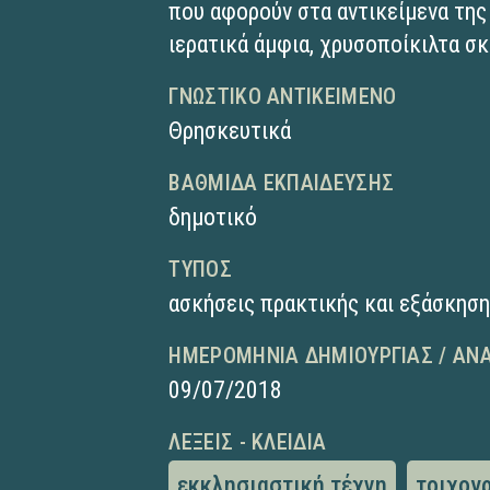
που αφορούν στα αντικείμενα της
ιερατικά άμφια, χρυσοποίκιλτα σκ
ΓΝΩΣΤΙΚΌ ΑΝΤΙΚΕΊΜΕΝΟ
Θρησκευτικά
ΒΑΘΜΊΔΑ ΕΚΠΑΊΔΕΥΣΗΣ
δημοτικό
ΤΎΠΟΣ
ασκήσεις πρακτικής και εξάσκησ
ΗΜΕΡΟΜΗΝΊΑ ΔΗΜΙΟΥΡΓΊΑΣ / ΑΝ
09/07/2018
ΛΈΞΕΙΣ - ΚΛΕΙΔΙΆ
εκκλησιαστική τέχνη
τοιχογ