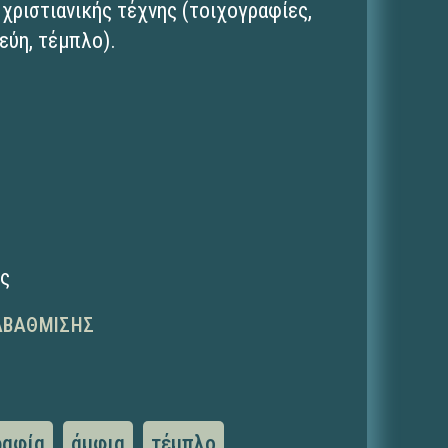
 χριστιανικής τέχνης (τοιχογραφίες,
εύη, τέμπλο).
ης
ΑΒΆΘΜΙΣΗΣ
ραφία
άμφια
τέμπλο