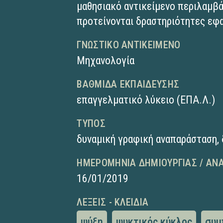
μαθησιακό αντικείμενο περιλαμβάν
προτείνονται δραστηριότητες εφα
ΓΝΩΣΤΙΚΌ ΑΝΤΙΚΕΊΜΕΝΟ
Μηχανολογία
ΒΑΘΜΊΔΑ ΕΚΠΑΊΔΕΥΣΗΣ
επαγγελματικό λύκειο (ΕΠΑ.Λ.)
ΤΎΠΟΣ
δυναμική γραφική αναπαράσταση
,
ΗΜΕΡΟΜΗΝΊΑ ΔΗΜΙΟΥΡΓΊΑΣ / ΑΝ
16/01/2019
ΛΈΞΕΙΣ - ΚΛΕΙΔΙΆ
ψύξη
ψυκτικός κύκλος
συμ