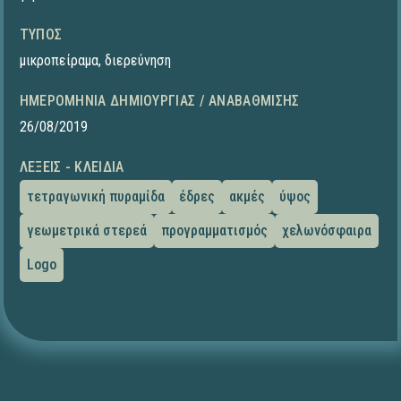
ΤΎΠΟΣ
μικροπείραμα
,
διερεύνηση
ΗΜΕΡΟΜΗΝΊΑ ΔΗΜΙΟΥΡΓΊΑΣ / ΑΝΑΒΆΘΜΙΣΗΣ
26/08/2019
ΛΈΞΕΙΣ - ΚΛΕΙΔΙΆ
τετραγωνική πυραμίδα
έδρες
ακμές
ύψος
γεωμετρικά στερεά
προγραμματισμός
χελωνόσφαιρα
Logo