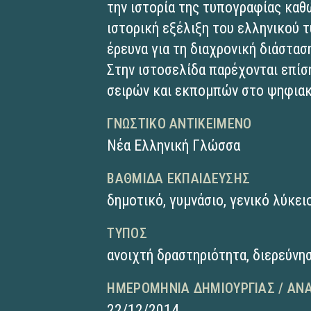
την ιστορία της τυπογραφίας καθ
ιστορική εξέλιξη του ελληνικού 
έρευνα για τη διαχρονική διάστα
Στην ιστοσελίδα παρέχονται επίσ
σειρών και εκπομπών στο ψηφιακ
ΓΝΩΣΤΙΚΌ ΑΝΤΙΚΕΊΜΕΝΟ
Νέα Ελληνική Γλώσσα
ΒΑΘΜΊΔΑ ΕΚΠΑΊΔΕΥΣΗΣ
δημοτικό
,
γυμνάσιο
,
γενικό λύκει
ΤΎΠΟΣ
ανοιχτή δραστηριότητα
,
διερεύνη
ΗΜΕΡΟΜΗΝΊΑ ΔΗΜΙΟΥΡΓΊΑΣ / ΑΝ
22/12/2014