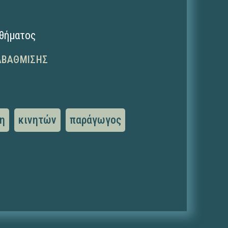
αθήματος
ΑΒΆΘΜΙΣΗΣ
η
κινητών
παράγωγος