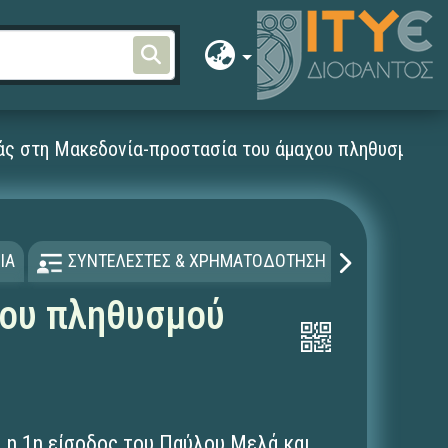
άς στη Μακεδονία-προστασία του άμαχου πληθυσμού
ΙΑ
ΣΥΝΤΕΛΕΣΤΕΣ & ΧΡΗΜΑΤΟΔΟΤΗΣΗ
ΑΔΕΙΑ Χ
χου πληθυσμού
αι η 1η είσοδος του Παύλου Μελά και