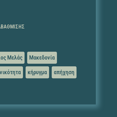
ΑΒΆΘΜΙΣΗΣ
ος Μελάς
Μακεδονία
νικότητα
κήρυγμα
απήχηση