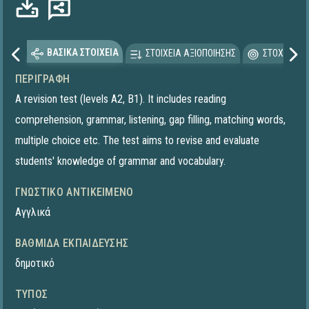
ΒΑΣΙΚΑ ΣΤΟΙΧΕΙΑ
ΣΤΟΙΧΕΙΑ ΑΞΙΟΠΟΙΗΣΗΣ
ΣΤΟΧΕΥΟΜΕ
ΠΕΡΙΓΡΑΦΉ
A revision test (levels A2, B1). It includes reading
comprehension, grammar, listening, gap filling, matching words,
multiple choice etc. The test aims to revise and evaluate
students' knowledge of grammar and vocabulary.
ΓΝΩΣΤΙΚΌ ΑΝΤΙΚΕΊΜΕΝΟ
Αγγλικά
ΒΑΘΜΊΔΑ ΕΚΠΑΊΔΕΥΣΗΣ
δημοτικό
ΤΎΠΟΣ