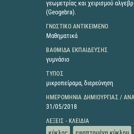
γεωμετρίας και χειρισμού αλγε
(Geogebra).
ΓΝΩΣΤΙΚΌ ΑΝΤΙΚΕΊΜΕΝΟ
Μαθηματικά
ΒΑΘΜΊΔΑ ΕΚΠΑΊΔΕΥΣΗΣ
γυμνάσιο
ΤΎΠΟΣ
μικροπείραμα
,
διερεύνηση
ΗΜΕΡΟΜΗΝΊΑ ΔΗΜΙΟΥΡΓΊΑΣ / ΑΝ
31/05/2018
ΛΈΞΕΙΣ - ΚΛΕΙΔΙΆ
κύκλος
εφαπτομένη κύκλου