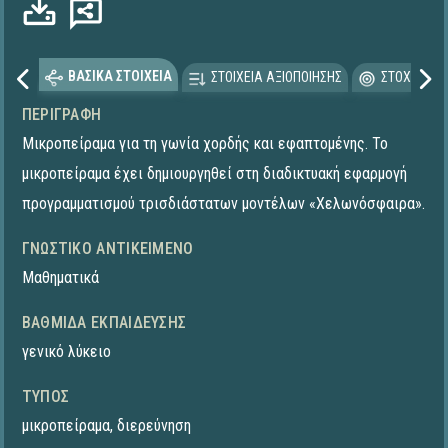
ΒΑΣΙΚΑ ΣΤΟΙΧΕΙΑ
ΣΤΟΙΧΕΙΑ ΑΞΙΟΠΟΙΗΣΗΣ
ΣΤΟΧΕΥΟΜΕ
ΠΕΡΙΓΡΑΦΉ
Μικροπείραμα για τη γωνία χορδής και εφαπτομένης. To
μικροπείραμα έχει δημιουργηθεί στη διαδικτυακή εφαρμογή
προγραμματισμού τρισδιάστατων μοντέλων «Χελωνόσφαιρα».
ΓΝΩΣΤΙΚΌ ΑΝΤΙΚΕΊΜΕΝΟ
Μαθηματικά
ΒΑΘΜΊΔΑ ΕΚΠΑΊΔΕΥΣΗΣ
γενικό λύκειο
ΤΎΠΟΣ
μικροπείραμα
,
διερεύνηση