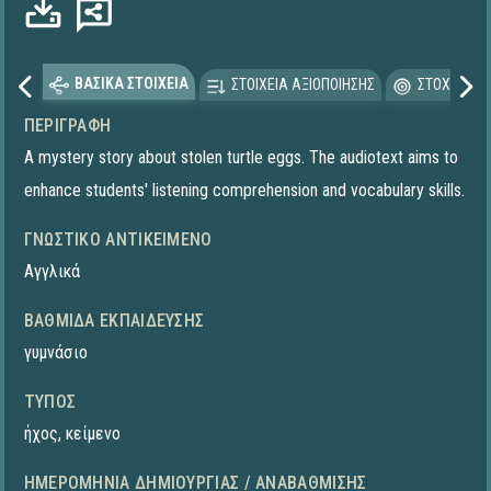
ΒΑΣΙΚΑ ΣΤΟΙΧΕΙΑ
ΣΤΟΙΧΕΙΑ ΑΞΙΟΠΟΙΗΣΗΣ
ΣΤΟΧΕΥΟΜΕ
ΠΕΡΙΓΡΑΦΉ
A mystery story about stolen turtle eggs. The audiotext aims to
enhance students' listening comprehension and vocabulary skills.
ΓΝΩΣΤΙΚΌ ΑΝΤΙΚΕΊΜΕΝΟ
Αγγλικά
ΒΑΘΜΊΔΑ ΕΚΠΑΊΔΕΥΣΗΣ
γυμνάσιο
ΤΎΠΟΣ
ήχος
,
κείμενο
ΗΜΕΡΟΜΗΝΊΑ ΔΗΜΙΟΥΡΓΊΑΣ / ΑΝΑΒΆΘΜΙΣΗΣ