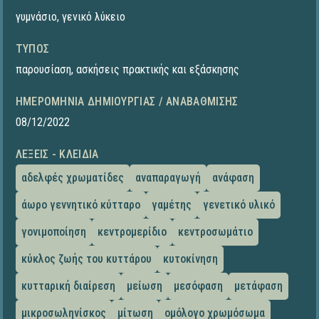
γυμνάσιο
,
γενικό λύκειο
ΤΎΠΟΣ
παρουσίαση
,
ασκήσεις πρακτικής και εξάσκησης
ΗΜΕΡΟΜΗΝΊΑ ΔΗΜΙΟΥΡΓΊΑΣ / ΑΝΑΒΆΘΜΙΣΗΣ
08/12/2022
ΛΈΞΕΙΣ - ΚΛΕΙΔΙΆ
αδελφές χρωματίδες
αναπαραγωγή
ανάφαση
άωρο γεννητικό κύτταρο
γαμέτης
γενετικό υλικό
γονιμοποίηση
κεντρομερίδιο
κεντροσωμάτιο
κύκλος ζωής του κυττάρου
κυτοκίνηση
κυτταρική διαίρεση
μείωση
μεσόφαση
μετάφαση
μικροσωληνίσκος
μίτωση
ομόλογο χρωμόσωμα