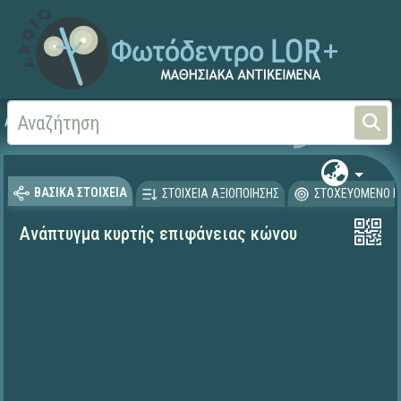
Αρχική
ΨΗΦΙΑΚΟ ΣΧΟΛΕΙΟ (Μαθησιακά Αντικείμενα)
Μαθηματικά
Γεωμετρί
ΒΑΣΙΚΑ ΣΤΟΙΧΕΙΑ
ΣΤΟΙΧΕΙΑ ΑΞΙΟΠΟΙΗΣΗΣ
ΣΤΟΧΕΥΟΜΕΝΟ Κ
Ανάπτυγμα κυρτής επιφάνειας κώνου