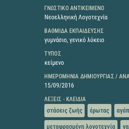
ΓΝΩΣΤΙΚΌ ΑΝΤΙΚΕΊΜΕΝΟ
Νεοελληνική Λογοτεχνία
ΒΑΘΜΊΔΑ ΕΚΠΑΊΔΕΥΣΗΣ
γυμνάσιο
,
γενικό λύκειο
ΤΎΠΟΣ
κείμενο
ΗΜΕΡΟΜΗΝΊΑ ΔΗΜΙΟΥΡΓΊΑΣ / ΑΝ
15/09/2016
ΛΈΞΕΙΣ - ΚΛΕΙΔΙΆ
στάσεις ζωής
έρωτας
αγάπ
μεταφρασμένη λογοτεχνία
γα