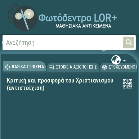
Αρχική
ΨΗΦΙΑΚΟ ΣΧΟΛΕΙΟ (Μαθησιακά Αντικείμενα)
Θρησκευτικά
Σύγχρον
ΒΑΣΙΚΑ ΣΤΟΙΧΕΙΑ
ΣΤΟΙΧΕΙΑ ΑΞΙΟΠΟΙΗΣΗΣ
ΣΤΟΧΕΥΟΜΕΝΟ Κ
Κριτική και προσφορά του Χριστιανισμού
(αντιστοίχιση)