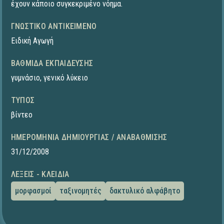
έχουν κάποιο συγκεκριμένο νόημα.
ΓΝΩΣΤΙΚΌ ΑΝΤΙΚΕΊΜΕΝΟ
Ειδική Αγωγή
ΒΑΘΜΊΔΑ ΕΚΠΑΊΔΕΥΣΗΣ
γυμνάσιο
,
γενικό λύκειο
ΤΎΠΟΣ
βίντεο
ΗΜΕΡΟΜΗΝΊΑ ΔΗΜΙΟΥΡΓΊΑΣ / ΑΝΑΒΆΘΜΙΣΗΣ
31/12/2008
ΛΈΞΕΙΣ - ΚΛΕΙΔΙΆ
μορφασμοί
ταξινομητές
δακτυλικό αλφάβητο