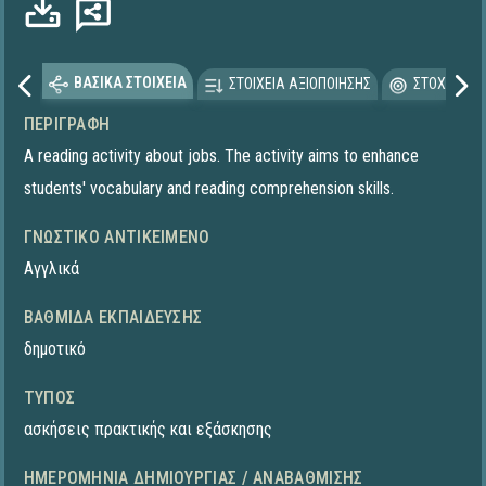
Φόρτωση...
ΒΑΣΙΚΑ ΣΤΟΙΧΕΙΑ
ΣΤΟΙΧΕΙΑ ΑΞΙΟΠΟΙΗΣΗΣ
ΣΤΟΧΕΥΟΜΕ
ΠΕΡΙΓΡΑΦΉ
A reading activity about jobs. The activity aims to enhance
students' vocabulary and reading comprehension skills.
ΓΝΩΣΤΙΚΌ ΑΝΤΙΚΕΊΜΕΝΟ
Αγγλικά
ΒΑΘΜΊΔΑ ΕΚΠΑΊΔΕΥΣΗΣ
δημοτικό
ΤΎΠΟΣ
ασκήσεις πρακτικής και εξάσκησης
ΗΜΕΡΟΜΗΝΊΑ ΔΗΜΙΟΥΡΓΊΑΣ / ΑΝΑΒΆΘΜΙΣΗΣ