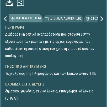
Φόρτωση...
ΒΑΣΙΚΑ ΣΤΟΙΧΕΙΑ
ΣΤΟΙΧΕΙΑ ΑΞΙΟΠΟΙΗΣΗΣ
ΣΤΟΧΕΥΟΜΕ
ΠΕΡΙΓΡΑΦΉ
Διαδραστική οπτική αναπαράσταση που στοχεύει στην
εξοικείωση των μαθητών με τις αρχές εργονομίας που
καθορίζουν τη σωστή στάση του χρήστη μπροστά από τον
υπολογιστή.
ΓΝΩΣΤΙΚΌ ΑΝΤΙΚΕΊΜΕΝΟ
Τεχνολογίες της Πληροφορίας και των Επικοινωνιών-ΤΠΕ
ΒΑΘΜΊΔΑ ΕΚΠΑΊΔΕΥΣΗΣ
δημοτικό
,
γυμνάσιο
,
γενικό λύκειο
,
επαγγελματικό λύκειο
(ΕΠΑ.Λ.)