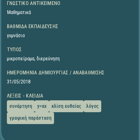
ΓΝΩΣΤΙΚΌ ΑΝΤΙΚΕΊΜΕΝΟ
Μαθηματικά
ΒΑΘΜΊΔΑ ΕΚΠΑΊΔΕΥΣΗΣ
γυμνάσιο
ΤΎΠΟΣ
μικροπείραμα
,
διερεύνηση
ΗΜΕΡΟΜΗΝΊΑ ΔΗΜΙΟΥΡΓΊΑΣ / ΑΝΑΒΆΘΜΙΣΗΣ
31/05/2018
ΛΈΞΕΙΣ - ΚΛΕΙΔΙΆ
συνάρτηση
y=αx
κλίση ευθείας
λόγος
γραφική παράσταση