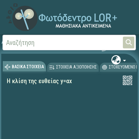
Αρχική
ΨΗΦΙΑΚΟ ΣΧΟΛΕΙΟ (Μαθησιακά Αντικείμενα)
Μαθηματικά
Μαθηματι
ΒΑΣΙΚΑ ΣΤΟΙΧΕΙΑ
ΣΤΟΙΧΕΙΑ ΑΞΙΟΠΟΙΗΣΗΣ
ΣΤΟΧΕΥΟΜΕΝΟ Κ
Η κλίση της ευθείας y=αx