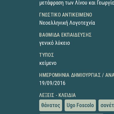
μετάφραση των Λίνου και Γεωργίο
ΓΝΩΣΤΙΚΌ ΑΝΤΙΚΕΊΜΕΝΟ
Νεοελληνική Λογοτεχνία
ΒΑΘΜΊΔΑ ΕΚΠΑΊΔΕΥΣΗΣ
γενικό λύκειο
ΤΎΠΟΣ
κείμενο
ΗΜΕΡΟΜΗΝΊΑ ΔΗΜΙΟΥΡΓΊΑΣ / ΑΝ
19/09/2016
ΛΈΞΕΙΣ - ΚΛΕΙΔΙΆ
θάνατος
Ugo Foscolo
σονέ