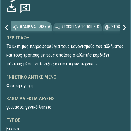
ΒΑΣΙΚΑ ΣΤΟΙΧΕΙΑ
ΣΤΟΙΧΕΙΑ ΑΞΙΟΠΟΙΗΣΗΣ
ΣΤΟΧΕΥΟΜΕ
ΠΕΡΙΓΡΑΦΉ
Το κλιπ μας πληροφορεί για τους κανονισμούς του αθλήματος
και τους τρόπους με τους οποίους ο αθλητής κερδίζει
πόντους μέσω επίδειξης αντίστοιχων τεχνικών.
ΓΝΩΣΤΙΚΌ ΑΝΤΙΚΕΊΜΕΝΟ
Φυσική αγωγή
ΒΑΘΜΊΔΑ ΕΚΠΑΊΔΕΥΣΗΣ
γυμνάσιο
,
γενικό λύκειο
ΤΎΠΟΣ
βίντεο