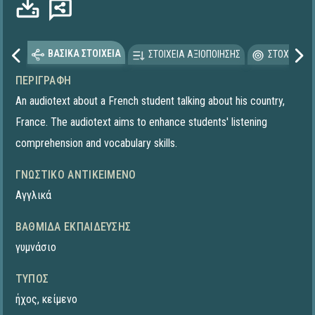
ΒΑΣΙΚΑ ΣΤΟΙΧΕΙΑ
ΣΤΟΙΧΕΙΑ ΑΞΙΟΠΟΙΗΣΗΣ
ΣΤΟΧΕΥΟΜΕ
ΠΕΡΙΓΡΑΦΉ
An audiotext about a French student talking about his country,
France. The audiotext aims to enhance students' listening
comprehension and vocabulary skills.
ΓΝΩΣΤΙΚΌ ΑΝΤΙΚΕΊΜΕΝΟ
Αγγλικά
ΒΑΘΜΊΔΑ ΕΚΠΑΊΔΕΥΣΗΣ
γυμνάσιο
ΤΎΠΟΣ
ήχος
,
κείμενο