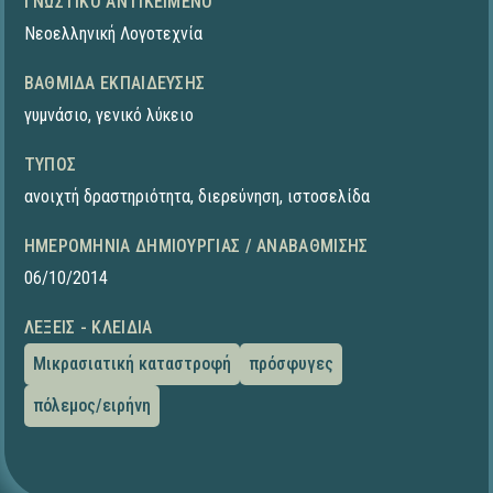
ΓΝΩΣΤΙΚΌ ΑΝΤΙΚΕΊΜΕΝΟ
Νεοελληνική Λογοτεχνία
ΒΑΘΜΊΔΑ ΕΚΠΑΊΔΕΥΣΗΣ
γυμνάσιο
,
γενικό λύκειο
ΤΎΠΟΣ
ανοιχτή δραστηριότητα
,
διερεύνηση
,
ιστοσελίδα
ΗΜΕΡΟΜΗΝΊΑ ΔΗΜΙΟΥΡΓΊΑΣ / ΑΝΑΒΆΘΜΙΣΗΣ
06/10/2014
ΛΈΞΕΙΣ - ΚΛΕΙΔΙΆ
Μικρασιατική καταστροφή
πρόσφυγες
πόλεμος/ειρήνη