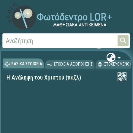
Αρχική
ΨΗΦΙΑΚΟ ΣΧΟΛΕΙΟ (Μαθησιακά Αντικείμενα)
Θρησκευτικά
Καινή Δ
ΒΑΣΙΚΑ ΣΤΟΙΧΕΙΑ
ΣΤΟΙΧΕΙΑ ΑΞΙΟΠΟΙΗΣΗΣ
ΣΤΟΧΕΥΟΜΕΝΟ Κ
Η Ανάληψη του Χριστού (παζλ)