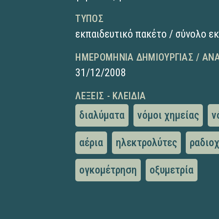
ΤΎΠΟΣ
εκπαιδευτικό πακέτο / σύνολο ε
ΗΜΕΡΟΜΗΝΊΑ ΔΗΜΙΟΥΡΓΊΑΣ / ΑΝ
31/12/2008
ΛΈΞΕΙΣ - ΚΛΕΙΔΙΆ
διαλύματα
νόμοι χημείας
ν
αέρια
ηλεκτρολύτες
ραδιο
ογκομέτρηση
οξυμετρία