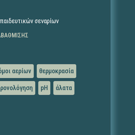
κπαιδευτικών σεναρίων
ΑΒΆΘΜΙΣΗΣ
όμοι αερίων
θερμοκρασία
χρονολόγηση
pH
άλατα