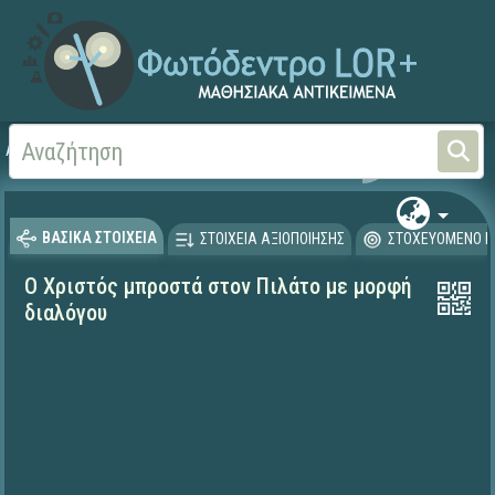
Αρχική
ΨΗΦΙΑΚΟ ΣΧΟΛΕΙΟ (Μαθησιακά Αντικείμενα)
Θρησκευτικά
Καινή Δ
ΒΑΣΙΚΑ ΣΤΟΙΧΕΙΑ
ΣΤΟΙΧΕΙΑ ΑΞΙΟΠΟΙΗΣΗΣ
ΣΤΟΧΕΥΟΜΕΝΟ Κ
Ο Χριστός μπροστά στον Πιλάτο με μορφή
διαλόγου