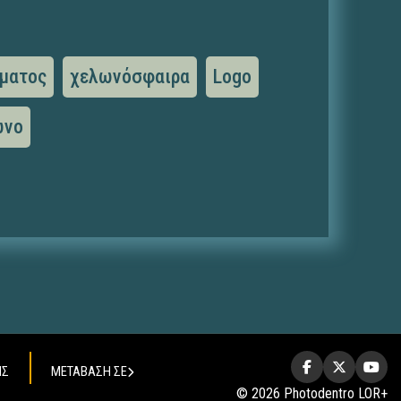
σματος
χελωνόσφαιρα
Logo
ωνο
ΗΣ
ΜΕΤΑΒΑΣΗ ΣΕ
© 2026 Photodentro LOR+