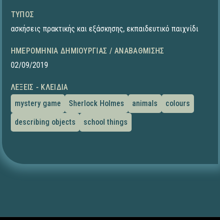
ΤΎΠΟΣ
ασκήσεις πρακτικής και εξάσκησης
,
εκπαιδευτικό παιχνίδι
ΗΜΕΡΟΜΗΝΊΑ ΔΗΜΙΟΥΡΓΊΑΣ / ΑΝΑΒΆΘΜΙΣΗΣ
02/09/2019
ΛΈΞΕΙΣ - ΚΛΕΙΔΙΆ
mystery game
Sherlock Holmes
animals
colours
describing objects
school things