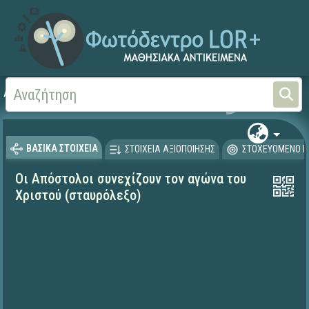
Αρχική
ΨΗΦΙΑΚΟ ΣΧΟΛΕΙΟ (Μαθησιακά Αντικείμενα)
Θρησκευτικά
Καινή Δ
ΒΑΣΙΚΑ ΣΤΟΙΧΕΙΑ
ΣΤΟΙΧΕΙΑ ΑΞΙΟΠΟΙΗΣΗΣ
ΣΤΟΧΕΥΟΜΕΝΟ Κ
Οι Απόστολοι συνεχίζουν τον αγώνα του
Χριστού (σταυρόλεξο)