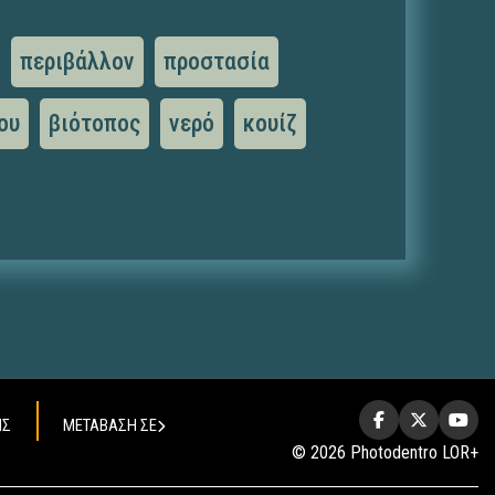
περιβάλλον
προστασία
ου
βιότοπος
νερό
κουίζ
ΗΣ
ΜΕΤΑΒΑΣΗ ΣΕ
© 2026 Photodentro LOR+