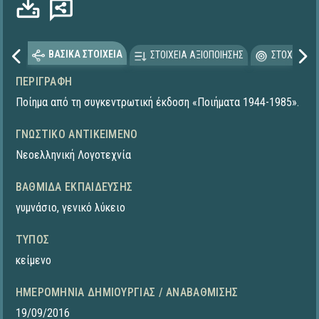
ρτωση...
ΒΑΣΙΚΑ ΣΤΟΙΧΕΙΑ
ΣΤΟΙΧΕΙΑ ΑΞΙΟΠΟΙΗΣΗΣ
ΣΤΟΧΕΥΟΜΕ
ΠΕΡΙΓΡΑΦΉ
Ποίημα από τη συγκεντρωτική έκδοση «Ποιήματα 1944-1985».
ΓΝΩΣΤΙΚΌ ΑΝΤΙΚΕΊΜΕΝΟ
Νεοελληνική Λογοτεχνία
ΒΑΘΜΊΔΑ ΕΚΠΑΊΔΕΥΣΗΣ
γυμνάσιο
,
γενικό λύκειο
ΤΎΠΟΣ
κείμενο
ΗΜΕΡΟΜΗΝΊΑ ΔΗΜΙΟΥΡΓΊΑΣ / ΑΝΑΒΆΘΜΙΣΗΣ
19/09/2016