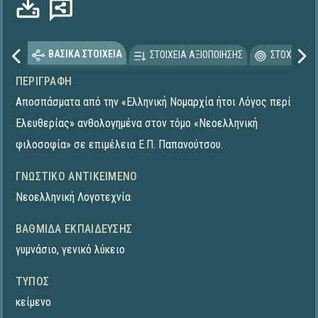
ΒΑΣΙΚΑ ΣΤΟΙΧΕΙΑ
ΣΤΟΙΧΕΙΑ ΑΞΙΟΠΟΙΗΣΗΣ
ΣΤΟΧΕΥΟΜΕ
ΠΕΡΙΓΡΑΦΉ
Αποσπάσματα από την «Ελληνική Νομαρχία ήτοι Λόγος περί
Ελευθερίας» ανθολογημένα στον τόμο «Νεοελληνική
φιλοσοφία» σε επιμέλεια Ε.Π. Παπανούτσου.
ΓΝΩΣΤΙΚΌ ΑΝΤΙΚΕΊΜΕΝΟ
Νεοελληνική Λογοτεχνία
ΒΑΘΜΊΔΑ ΕΚΠΑΊΔΕΥΣΗΣ
γυμνάσιο
,
γενικό λύκειο
ΤΎΠΟΣ
κείμενο