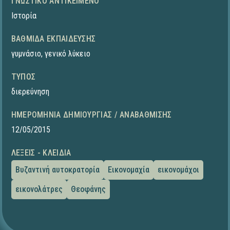
ΓΝΩΣΤΙΚΌ ΑΝΤΙΚΕΊΜΕΝΟ
Ιστορία
ΒΑΘΜΊΔΑ ΕΚΠΑΊΔΕΥΣΗΣ
γυμνάσιο
,
γενικό λύκειο
ΤΎΠΟΣ
διερεύνηση
ΗΜΕΡΟΜΗΝΊΑ ΔΗΜΙΟΥΡΓΊΑΣ / ΑΝΑΒΆΘΜΙΣΗΣ
12/05/2015
ΛΈΞΕΙΣ - ΚΛΕΙΔΙΆ
Βυζαντινή αυτοκρατορία
Εικονομαχία
εικονομάχοι
εικονολάτρες
Θεοφάνης