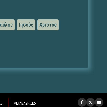
αύλος
Ιησούς
Χριστός
ΗΣ
ΜΕΤΑΒΑΣΗ ΣΕ