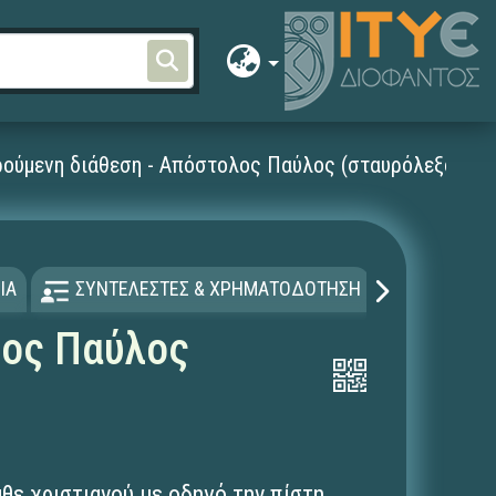
ρούμενη διάθεση - Απόστολος Παύλος (σταυρόλεξο)
ΙΑ
ΣΥΝΤΕΛΕΣΤΕΣ & ΧΡΗΜΑΤΟΔΟΤΗΣΗ
ΑΔΕΙΑ Χ
λος Παύλος
θε χριστιανού με οδηγό την πίστη