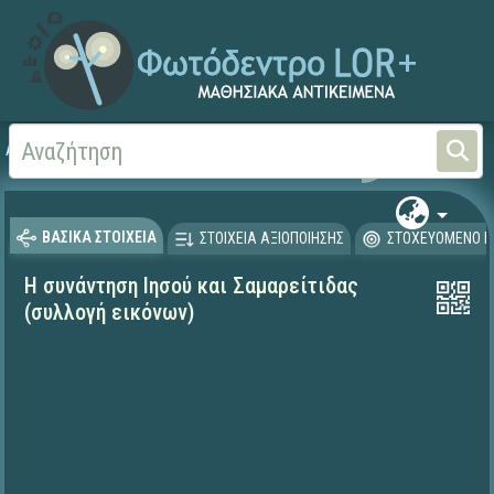
Αρχική
ΨΗΦΙΑΚΟ ΣΧΟΛΕΙΟ (Μαθησιακά Αντικείμενα)
Θρησκευτικά
Καινή Δ
ΒΑΣΙΚΑ ΣΤΟΙΧΕΙΑ
ΣΤΟΙΧΕΙΑ ΑΞΙΟΠΟΙΗΣΗΣ
ΣΤΟΧΕΥΟΜΕΝΟ Κ
Η συνάντηση Ιησού και Σαμαρείτιδας
(συλλογή εικόνων)