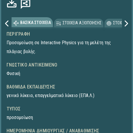
ΒΑΣΙΚΑ ΣΤΟΙΧΕΙΑ
ΣΤΟΙΧΕΙΑ ΑΞΙΟΠΟΙΗΣΗΣ
ΣΤΟΧΕΥΟΜΕ
ΠΕΡΙΓΡΑΦΉ
Προσομοίωση σε Interactive Physics για τη μελέτη της
πλάγιας βολής.
ΓΝΩΣΤΙΚΌ ΑΝΤΙΚΕΊΜΕΝΟ
Φυσική
ΒΑΘΜΊΔΑ ΕΚΠΑΊΔΕΥΣΗΣ
γενικό λύκειο
,
επαγγελματικό λύκειο (ΕΠΑ.Λ.)
ΤΎΠΟΣ
προσομοίωση
ΗΜΕΡΟΜΗΝΊΑ ΔΗΜΙΟΥΡΓΊΑΣ / ΑΝΑΒΆΘΜΙΣΗΣ